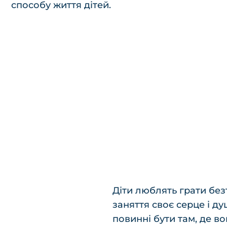
способу життя дітей.
Діти люблять грати без
заняття своє серце і д
повинні бути там, де во