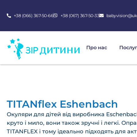
+38 (066) 367-50-66
+38 (067) 367-50-33
babyvision@ukr
Про нас
Послу
TITANflex Eshenbach
Окуляри для дітей від виробника Eschenbac
круто і мило, вони також зручні і легкі. Оп
TITANFLEX і тому ідеально підходять для ак