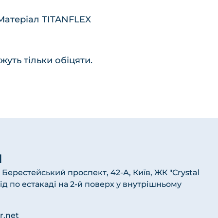
 Матеріал TITANFLEX
уть тільки обіцяти.
и
, Берестейський проспект, 42-А, Київ, ЖК "Crystal
хід по естакаді на 2-й поверх у внутрішньому
r.net