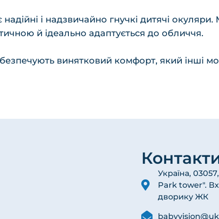
 надійні і надзвичайно гнучкі дитячі окуляри.
тичною й ідеально адаптується до обличчя.
безпечують винятковий комфорт, який інші мож
Контакт
Україна, 03057
Park tower". В
дворику ЖК
babyvision@uk