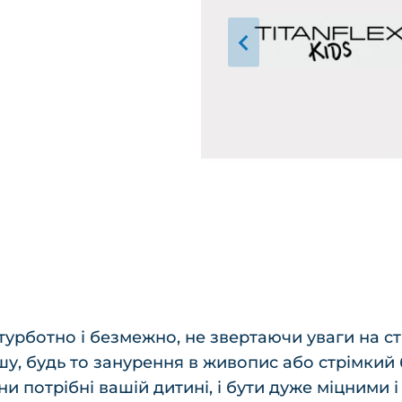
турботно і безмежно, не звертаючи уваги на с
ушу, будь то занурення в живопис або стрімкий
ни потрібні вашій дитині, і бути дуже міцними 