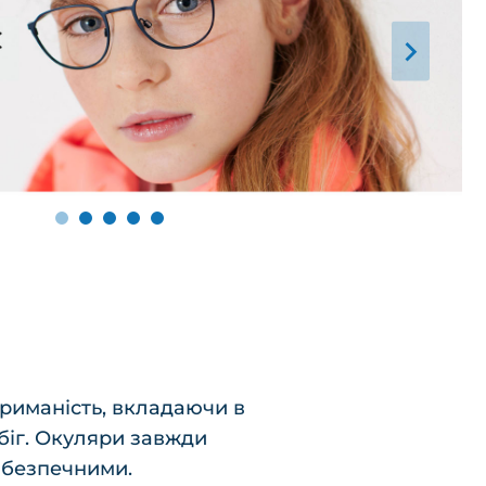
триманість, вкладаючи в
 біг. Окуляри завжди
і безпечними.