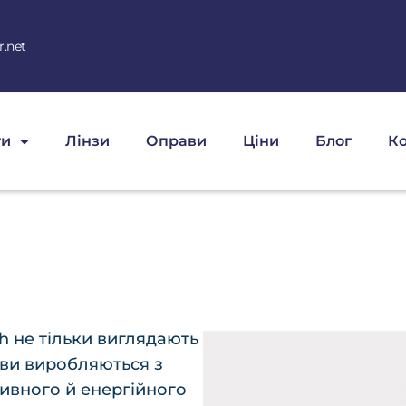
.net
ги
Лінзи
Оправи
Ціни
Блог
Ко
h не тільки виглядають
рави виробляються з
тивного й енергійного