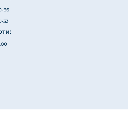
0-66
0-33
оти:
9.00