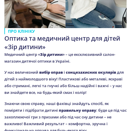
ПРО КЛІНІКУ
Оптика та медичний центр для дітей
«Зір дитини»
Медичний центр «
Зір дитини
» – це ексклюзивний салон-
магазин дитячої оптики в Україні.
У нас величезний
вибір оправ
і
сонцезахисних окулярів
для
дітей з наймолодшого віку! Пластикові або металеві, яскраві
або стримані, легкі та гнучкі або більш надійні і важчі – у нас
ви знайдете все, на будь-який смак і колір!
Знаючи свою справу, наші фахівці знайдуть спосіб, як
поміряти і підібрати дитині
правильну оправу
: буде це під час
захоплюючої гри з призами або під час сну дитини – не
важливо! Важливий результат – комфортна, зручна і
функціональна оправа для будь-якого віку.