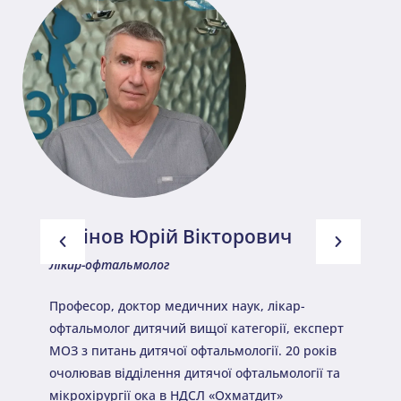
Барінов Юрій Вікторович
Лікар-офтальмолог
Професор, доктор медичних наук, лікар-
офтальмолог дитячий вищої категорії, експерт
МОЗ з питань дитячої офтальмології. 20 років
очолював відділення дитячої офтальмології та
мікрохірургії ока в НДСЛ «Охматдит»