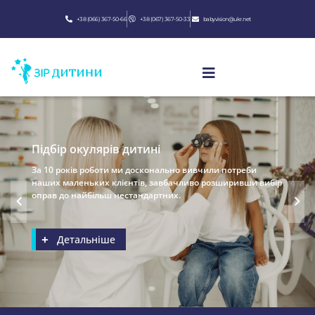
+38 (066) 367-50-66
+38 (067) 367-50-33
babyvision@ukr.net
Підбір окулярів дитині
За 10 років роботи ми досконально вивчили потреби
наших маленьких клієнтів, завбачливо розширивши вибір
оправ до найбільш нестандартних.
Детальніше