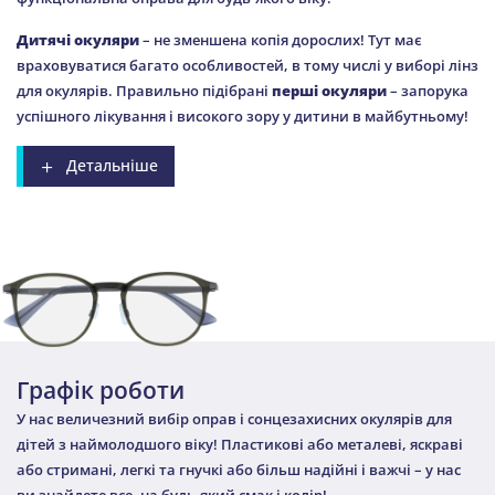
Дитячі окуляри
– не зменшена копія дорослих! Тут має
враховуватися багато особливостей, в тому числі у виборі лінз
для окулярів. Правильно підібрані
перші окуляри
– запорука
успішного лікування і високого зору у дитини в майбутньому!
Детальніше
Графік роботи
У нас величезний вибір оправ і сонцезахисних окулярів для
дітей з наймолодшого віку! Пластикові або металеві, яскраві
або стримані, легкі та гнучкі або більш надійні і важчі – у нас
ви знайдете все, на будь-який смак і колір!