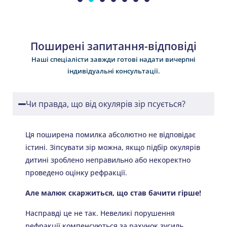
Поширені запитання-відповіді
Наші спеціалісти завжди готові надати вичерпні
індивідуальні консультації.
Чи правда, що від окулярів зір псується?
Ця поширена помилка абсолютно не відповідає
істині. Зіпсувати зір можна, якщо підбір окулярів
дитині зроблено неправильно або некоректно
проведено оцінку рефракції.
Але малюк скаржиться, що став бачити гірше!
Насправді це не так. Невеликі порушення
рефракції компенсуються за рахунок зусиль