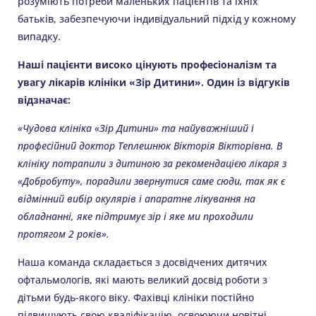
розуміють потреби маленьких пацієнтів та їхніх
батьків, забезпечуючи індивідуальний підхід у кожному
випадку.
Наші пацієнти високо цінують професіоналізм та
увагу лікарів клініки «Зір Дитини». Один із відгуків
відзначає:
«Чудова клініка «Зір Дитини» та найуважніший і
професійний доктор Теплешнюк Вікторія Вікторівна. В
клініку потрапили з дитиною за рекомендацією лікаря з
«Добробуту», порадили звернутися саме сюди, так як є
відмінний вибір окулярів і апаратне лікування на
обладнанні, яке підтримує зір і яке ми проходили
протягом 2 років».
Наша команда складається з досвідчених дитячих
офтальмологів, які мають великий досвід роботи з
дітьми будь-якого віку. Фахівці клініки постійно
підвищують свою кваліфікацію, освоюючи новітні