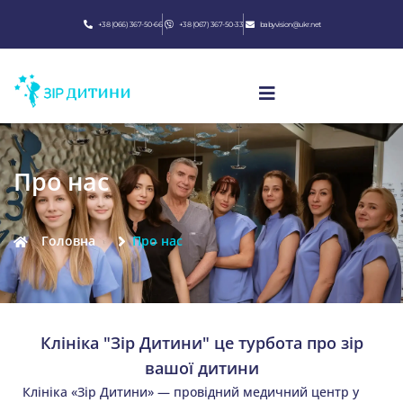
+38 (066) 367-50-66
+38 (067) 367-50-33
babyvision@ukr.net
Про нас
Головна
Про нас
Клініка "Зір Дитини" це турбота про зір
вашої дитини
Клініка «Зір Дитини» — провідний медичний центр у